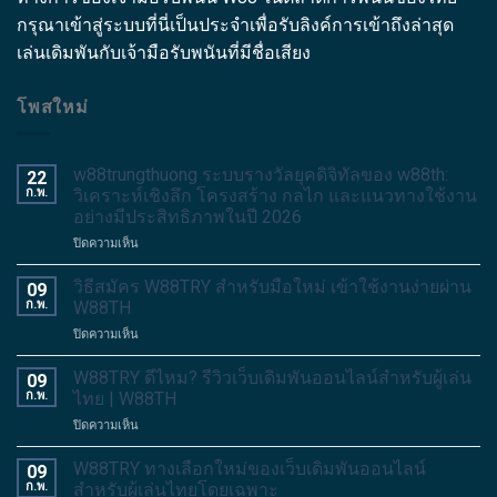
กรุณาเข้าสู่ระบบที่นี่เป็นประจำเพื่อรับลิงค์การเข้าถึงล่าสุด
เล่นเดิมพันกับเจ้ามือรับพนันที่มีชื่อเสียง
โพสใหม่
w88trungthuong ระบบรางวัลยุคดิจิทัลของ w88th:
22
ก.พ.
วิเคราะห์เชิงลึก โครงสร้าง กลไก และแนวทางใช้งาน
อย่างมีประสิทธิภาพในปี 2026
บน
ปิดความเห็น
w88trungthuong
ระบบ
วิธีสมัคร W88TRY สำหรับมือใหม่ เข้าใช้งานง่ายผ่าน
09
รางวัล
ก.พ.
W88TH
ยุค
บน
ปิดความเห็น
ดิจิทัล
วิธี
ของ
สมัคร
W88TRY ดีไหม? รีวิวเว็บเดิมพันออนไลน์สำหรับผู้เล่น
w88th:
09
W88TRY
วิเคราะห์
ก.พ.
ไทย | W88TH
สำหรับ
เชิง
บน
ปิดความเห็น
มือ
ลึก
W88TRY
ใหม่
โครงสร้าง
ดี
W88TRY ทางเลือกใหม่ของเว็บเดิมพันออนไลน์
เข้า
09
กลไก
ไหม?
ใช้
ก.พ.
สำหรับผู้เล่นไทยโดยเฉพาะ
และ