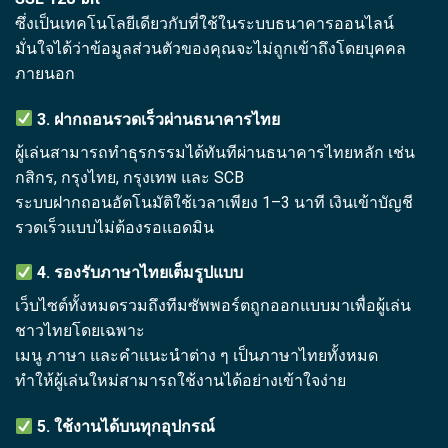
ซึ่งเป็นเทคโนโลยีเดียวกับที่ใช้ในระบบธนาคารออนไลน์
มั่นใจได้ว่าข้อมูลส่วนตัวของคุณจะไม่ถูกเข้าถึงโดยบุคคล
ภายนอก
3. ฝากถอนรวดเร็วผ่านธนาคารไทย
ผู้เล่นสามารถทำธุรกรรมได้ทันทีผ่านธนาคารไทยหลัก เช่น
กสิกร, กรุงไทย, กรุงเทพ และ SCB
ระบบฝากถอนอัตโนมัติใช้เวลาเพียง 1–3 นาที เงินเข้าบัญชี
รวดเร็วแบบไม่ต้องรอแอดมิน
4. รองรับภาษาไทยเต็มรูปแบบ
เว็บไซต์ทั้งหมดรวมถึงทีมซัพพอร์ตถูกออกแบบมาเพื่อผู้เล่น
ชาวไทยโดยเฉพาะ
เมนู ภาษา และคำแนะนำต่าง ๆ เป็นภาษาไทยทั้งหมด
ทำให้ผู้เล่นใหม่สามารถใช้งานได้อย่างเข้าใจง่าย
5. ใช้งานได้บนทุกอุปกรณ์