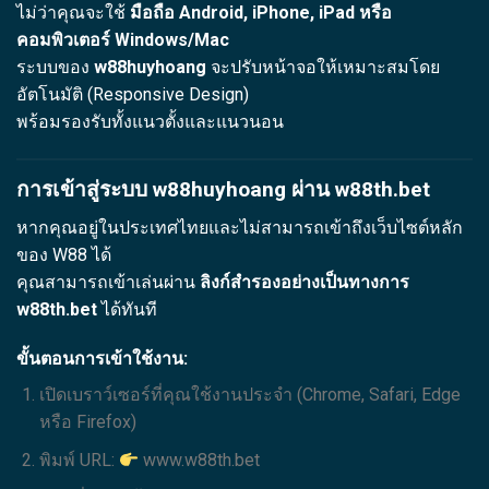
ไม่ว่าคุณจะใช้
มือถือ Android, iPhone, iPad หรือ
คอมพิวเตอร์ Windows/Mac
ระบบของ
w88huyhoang
จะปรับหน้าจอให้เหมาะสมโดย
อัตโนมัติ (Responsive Design)
พร้อมรองรับทั้งแนวตั้งและแนวนอน
การเข้าสู่ระบบ w88huyhoang ผ่าน w88th.bet
หากคุณอยู่ในประเทศไทยและไม่สามารถเข้าถึงเว็บไซต์หลัก
ของ W88 ได้
คุณสามารถเข้าเล่นผ่าน
ลิงก์สำรองอย่างเป็นทางการ
w88th.bet
ได้ทันที
ขั้นตอนการเข้าใช้งาน:
เปิดเบราว์เซอร์ที่คุณใช้งานประจำ (Chrome, Safari, Edge
หรือ Firefox)
พิมพ์ URL:
www.w88th.bet