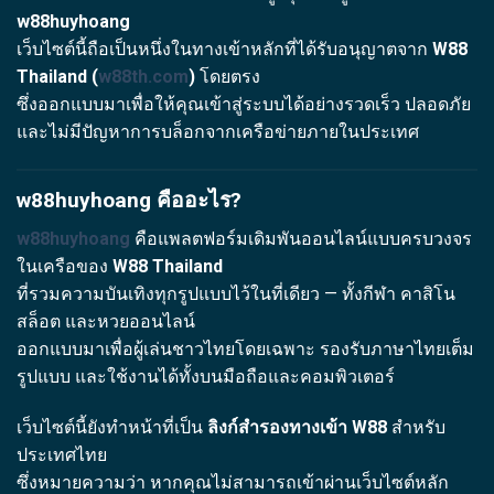
w88huyhoang
เว็บไซต์นี้ถือเป็นหนึ่งในทางเข้าหลักที่ได้รับอนุญาตจาก
W88
Thailand (
w88th.com
)
โดยตรง
ซึ่งออกแบบมาเพื่อให้คุณเข้าสู่ระบบได้อย่างรวดเร็ว ปลอดภัย
และไม่มีปัญหาการบล็อกจากเครือข่ายภายในประเทศ
w88huyhoang คืออะไร?
w88huyhoang
คือแพลตฟอร์มเดิมพันออนไลน์แบบครบวงจร
ในเครือของ
W88 Thailand
ที่รวมความบันเทิงทุกรูปแบบไว้ในที่เดียว — ทั้งกีฬา คาสิโน
สล็อต และหวยออนไลน์
ออกแบบมาเพื่อผู้เล่นชาวไทยโดยเฉพาะ รองรับภาษาไทยเต็ม
รูปแบบ และใช้งานได้ทั้งบนมือถือและคอมพิวเตอร์
เว็บไซต์นี้ยังทำหน้าที่เป็น
ลิงก์สำรองทางเข้า W88
สำหรับ
ประเทศไทย
ซึ่งหมายความว่า หากคุณไม่สามารถเข้าผ่านเว็บไซต์หลัก