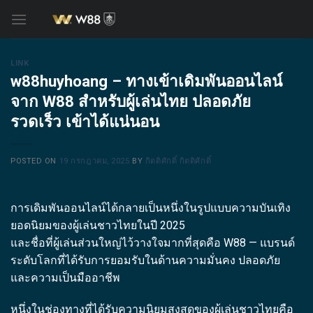
Skip
to
content
LINK
w88huyhoang – ทางเข้าเดิมพันออนไลน์
จาก W88 สำหรับผู้เล่นไทย ปลอดภัย
รวดเร็ว เข้าได้แน่นอน
POSTED ON
19 กรกฎาคม, 2025
BY
กิตติศักดิ์ กิตติศักดิ์
การเดิมพันออนไลน์ได้กลายเป็นหนึ่งในรูปแบบความบันเทิง
ยอดนิยมของผู้เล่นชาวไทยในปี 2025
และชื่อที่ผู้เล่นส่วนใหญ่ไว้วางใจมากที่สุดคือ W88 — แบรนด์
ระดับโลกที่ได้รับการยอมรับในด้านความมั่นคง ปลอดภัย
และความเป็นมืออาชีพ
หนึ่งในช่องทางที่ได้รับความนิยมสูงสุดของผู้เล่นชาวไทยคือ