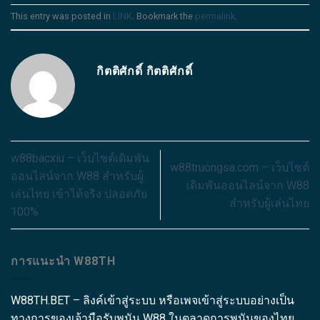
This entry was posted in
LINK
. Bookmark the
permalink
.
กิตติศักดิ์ กิตติศักดิ์
w88bacxiu – เว็บไซต์เดิมพัน
w88truongsa.com – เว็บไซต์
ออนไลน์จาก W88 สำหรับผู้
เดิมพันออนไลน์จาก W88
เล่นไทย เข้าได้จริง ปลอดภัย
สำหรับผู้เล่นไทย
100%
การแนะนำ W88TH
W88TH.BET – ลิงค์เข้าสู่ระบบ หรือเพจเข้าสู่ระบบอย่างเป็น
ทางการของเจ้ามือรับพนัน W88 ในตลาดการพนันของไทย