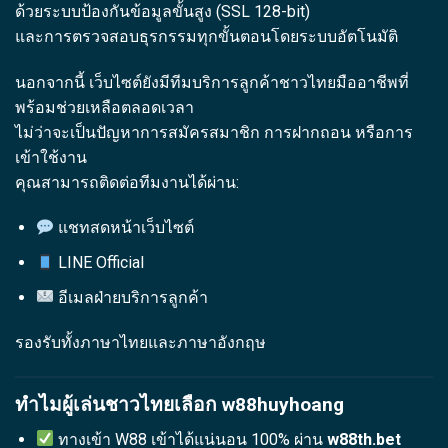
ด้วยระบบป้องกันข้อมูลขั้นสูง (SSL 128-bit)
และการตรวจสอบธุรกรรมทุกขั้นตอนโดยระบบอัตโนมัติ
นอกจากนี้ เว็บไซต์ยังมีทีมบริการลูกค้าชาวไทยมืออาชีพที่
พร้อมช่วยเหลือตลอดเวลา
ไม่ว่าจะเป็นปัญหาการสมัครสมาชิก การฝากถอน หรือการ
เข้าใช้งาน
คุณสามารถติดต่อทีมงานได้ผ่าน:
แชทสดหน้าเว็บไซต์
LINE Official
อีเมลฝ่ายบริการลูกค้า
รองรับทั้งภาษาไทยและภาษาอังกฤษ
ทำไมผู้เล่นชาวไทยเลือก w88huyhoang
ทางเข้า W88 เข้าได้แน่นอน 100% ผ่าน
w88th.bet