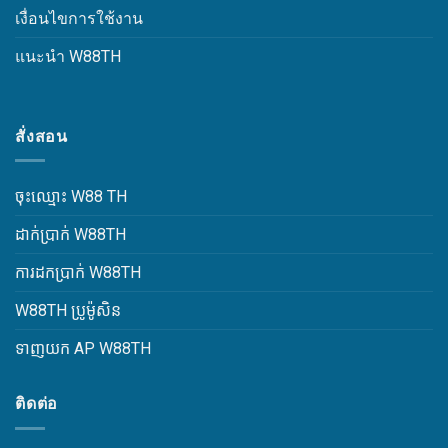
เงื่อนไขการใช้งาน
แนะนำ W88TH
สั่งสอน
ចុះឈ្មោះ W88 TH
ដាក់ប្រាក់ W88TH
ការដកប្រាក់ W88TH
W88TH ប្រូម៉ូសិន
ទាញយក AP W88TH
ติดต่อ