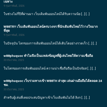
เฉพาะ
9 กุมภาพันธ์, 2026
ในช่วงไม่กี่ปีที่ผ่านมา เว็บเดิมพันออนไลน์ได้รับความนิย [...] [...]
W88TRY เว็บเดิมพันออนไลน์ครบวงจร ที่นักเดิมพันไทยไว้วางใจมาก
ที่สุด
9 กุมภาพันธ์, 2026
ในปัจจุบัน โลกของการเดิมพันออนไลน์ได้เติบโตอย่างรวดเร็ว [...] [...]
w88phuquoc ทำไมจึงเป็นแหล่งข้อมูลที่ผู้เล่นไทยให้ความเชื่อถือ
30 ธันวาคม, 2025
ในโลกของการเดิมพันออนไลน์ ความน่าเชื่อถือถือเป็นปัจจัยส [...] [...]
w88phuquoc เว็บรวมทางเข้า W88TH ล่าสุด เล่นผ่านมือถือได้ตลอด 24
ชม.
30 ธันวาคม, 2025
สำหรับผู้เล่นที่เคยประสบปัญหาเข้าเว็บเดิมพันไม่ได้ ลิงก [...] [...]