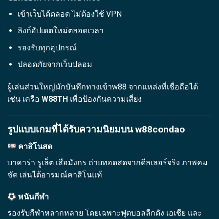
เข้าเว็บได้ตลอด ไม่ต้องใช้ VPN
ลิงก์อัปเดตใหม่ตลอดเวลา
รองรับทุกอุปกรณ์
ปลอดภัยจากเว็บปลอม
ผู้เล่นส่วนใหญ่มักบันทึกทางเข้าw88 จากแหล่งที่เชื่อถือได้
เช่น เครือ
W88TH
เพื่อป้องกันความเสี่ยง
รูปแบบเกมที่ได้รับความนิยมบน w88condao
คาสิโนสด
บาคาร่า รูเล็ต เสือมังกร ถ่ายทอดสดจากดีลเลอร์จริง ภาพคม
ชัด เล่นได้อารมณ์คาสิโนแท้
พนันกีฬา
รองรับกีฬาหลากหลาย โดยเฉพาะฟุตบอลลีกดัง เอเชีย และ