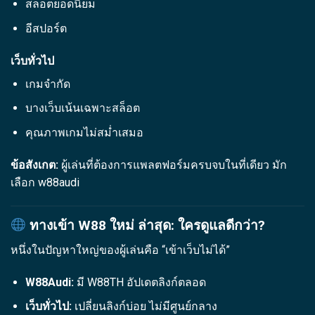
สล็อตยอดนิยม
อีสปอร์ต
เว็บทั่วไป
เกมจำกัด
บางเว็บเน้นเฉพาะสล็อต
คุณภาพเกมไม่สม่ำเสมอ
ข้อสังเกต:
ผู้เล่นที่ต้องการแพลตฟอร์มครบจบในที่เดียว มัก
เลือก w88audi
ทางเข้า W88 ใหม่ ล่าสุด: ใครดูแลดีกว่า?
หนึ่งในปัญหาใหญ่ของผู้เล่นคือ “เข้าเว็บไม่ได้”
W88Audi:
มี W88TH อัปเดตลิงก์ตลอด
เว็บทั่วไป:
เปลี่ยนลิงก์บ่อย ไม่มีศูนย์กลาง