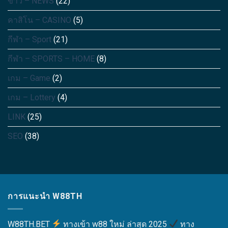
ข่าว – NEWS
(22)
เดิม
ไทย
พัน
|
คาสิโน – CASINO
(5)
ออนไลน์
W88TH
สำหรับ
ผู้
กีฬา – Sport
(21)
เล่น
ไทย
กีฬา – SPORTS – HOME
(8)
โดย
เฉพาะ
เกม – Game
(2)
เกม – Lottery
(4)
LINK
(25)
SEO
(38)
การแนะนำ W88TH
W88TH.BET
ทางเข้า w88 ใหม่ ล่าสุด 2025
ทาง