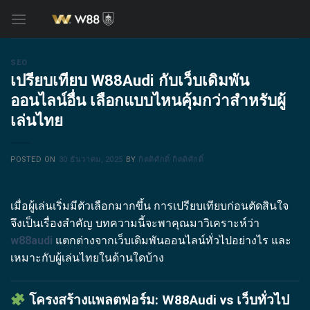
Skip
to
content
SEO
เปรียบเทียบ W88Audi กับเว็บเดิมพัน
ออนไลน์อื่น เลือกแบบไหนคุ้มกว่าสำหรับผู้
เล่นไทย
POSTED ON
30 ธันวาคม, 2025
BY
กิตติศักดิ์ กิตติศักดิ์
เมื่อผู้เล่นเริ่มมีตัวเลือกมากขึ้น การเปรียบเทียบก่อนตัดสินใจ
จึงเป็นเรื่องสำคัญ บทความนี้จะพาคุณมาวิเคราะห์ว่า
w88audi
แตกต่างจากเว็บเดิมพันออนไลน์ทั่วไปอย่างไร และ
เหมาะกับผู้เล่นไทยในด้านใดบ้าง
โครงสร้างแพลตฟอร์ม: W88Audi vs เว็บทั่วไป