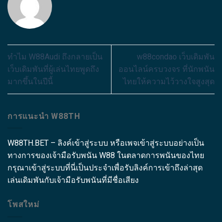
ทำไม W88Audi ถึงกลายเป็น
w88condao เว็บเดิมพัน
เว็บเดิมพันที่ผู้เล่นไทยพูดถึง
ออนไลน์ครบวงจร ที่นักพนัน
มากขึ้นในปีนี้
ไทยให้ความไว้วางใจสูงสุด
การแนะนำ W88TH
W88TH.BET – ลิงค์เข้าสู่ระบบ หรือเพจเข้าสู่ระบบอย่างเป็น
ทางการของเจ้ามือรับพนัน W88 ในตลาดการพนันของไทย
กรุณาเข้าสู่ระบบที่นี่เป็นประจำเพื่อรับลิงค์การเข้าถึงล่าสุด
เล่นเดิมพันกับเจ้ามือรับพนันที่มีชื่อเสียง
โพสใหม่