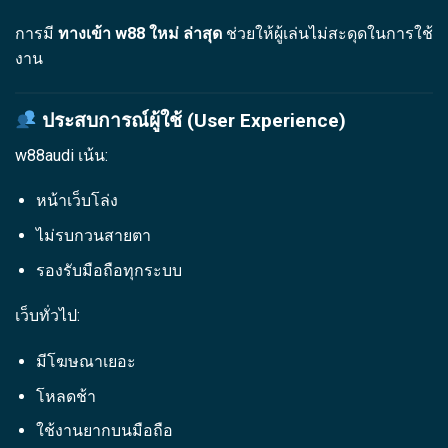
การมี
ทางเข้า w88 ใหม่ ล่าสุด
ช่วยให้ผู้เล่นไม่สะดุดในการใช้
งาน
ประสบการณ์ผู้ใช้ (User Experience)
w88audi เน้น:
หน้าเว็บโล่ง
ไม่รบกวนสายตา
รองรับมือถือทุกระบบ
เว็บทั่วไป:
มีโฆษณาเยอะ
โหลดช้า
ใช้งานยากบนมือถือ