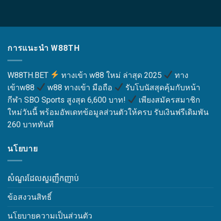
การแนะนำ W88TH
W88TH.BET
ทางเข้า w88 ใหม่ ล่าสุด 2025
ทาง
เข้าw88
w88 ทางเข้า มือถือ
รับโบนัสสุดคุ้มกับหน้า
กีฬา SBO Sports สูงสุด 6,600 บาท!
เพียงสมัครสมาชิก
ใหม่วันนี้ พร้อมอัพเดทข้อมูลส่วนตัวให้ครบ รับเงินฟรีเดิมพัน
260 บาททันที
นโยบาย
សំណួរដែលសួរញឹកញាប់
ข้อสงวนสิทธิ์
นโยบายความเป็นส่วนตัว