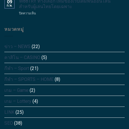
W88TRY ทางเลือกใหม่ของเว็บเดิมพันออนไลน์
เข้า
09
กลไก
ไหม?
ใช้
ก.พ.
สำหรับผู้เล่นไทยโดยเฉพาะ
และ
รีวิว
งาน
แนวทาง
บน
ปิดความเห็น
เว็บ
ง่าย
ใช้
W88TRY
เดิม
ผ่าน
งาน
ทาง
พัน
W88TH
อย่าง
เลือก
หมวดหมู่
ออนไลน์
มี
ใหม่
สำหรับ
ประสิทธิภาพ
ของ
ผู้
ในปี
เว็บ
เล่น
2026
ข่าว – NEWS
(22)
เดิม
ไทย
พัน
|
คาสิโน – CASINO
(5)
ออนไลน์
W88TH
สำหรับ
ผู้
กีฬา – Sport
(21)
เล่น
ไทย
กีฬา – SPORTS – HOME
(8)
โดย
เฉพาะ
เกม – Game
(2)
เกม – Lottery
(4)
LINK
(25)
SEO
(38)