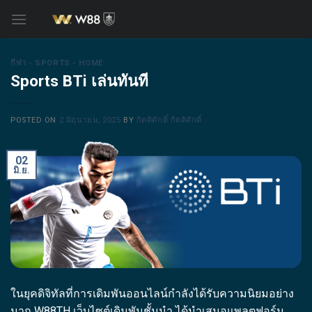
Skip
to
content
กีฬา - SPORTS - HOME
Sports BTi เล่นทันที
POSTED ON
2 มิถุนายน, 2025
BY
กิตติศักดิ์ กิตติศักดิ์
02
มิ.ย.
ในยุคดิจิทัลที่การเดิมพันออนไลน์กำลังได้รับความนิยมอย่าง
มาก W88TH เว็บไซต์เดิมพันชั้นนำ ได้นำเสนอแพลตฟอร์ม