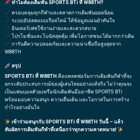
ทำไมต้องเดิมพัน SPORTS BTi ที่ W88TH?
ครอบคลุมทุกกีฬาและตลาดการเดิมพันยอดนิยม
ระบบอัปเดตแบบเรียลไทม์ ให้ข้อมูลแม่นยำทันใจ
อินเทอร์เฟซใช้งานง่ายและสะดวกสบาย
โปรโมชั่นและโบนัสสุดคุ้ม เพิ่มโอกาสชนะได้มากกว่าเดิม
การันตีความปลอดภัยและความน่าเชื่อถือสูงสุดจาก
W88TH
สรุป
SPORTS BTi ที่ W88TH
คือแพลตฟอร์มการเดิมพันกีฬาที่จะ
ยกระดับประสบการณ์ของผู้เล่นไทยอย่างแท้จริง ไม่ว่าคุณจะ
เป็นแฟนบอลตัวยงหรือนักเดิมพันมืออาชีพ SPORTS BTi
พร้อมมอบความสนุก ความตื่นเต้น และโอกาสในการสร้าง
กำไรอย่างมั่นใจ
เข้าร่วมสนุกกับ SPORTS BTi ที่ W88TH วันนี้ – แล้ว
สัมผัสการเดิมพันกีฬาที่เหนือกว่าทุกความคาดหมาย!