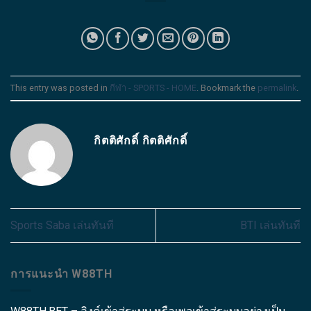
This entry was posted in
กีฬา - SPORTS - HOME
. Bookmark the
permalink
.
กิตติศักดิ์ กิตติศักดิ์
Sports Saba เล่นทันที
BTI เล่นทันที
การแนะนำ W88TH