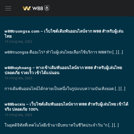
Skip
to
content
w88truongsa.com – เว็บไซต์เดิมพันออนไลน์จาก W88 สำหรับผู้เล่น
ไทย
19 กรกฎาคม, 2025
w88truongsa คืออะไร? ทำไมผู้เล่นไทยเลือกใช้บริการ W88TH [...] [...]
w88huyhoang – ทางเข้าเดิมพันออนไลน์จาก W88 สำหรับผู้เล่นไทย
ปลอดภัย รวดเร็ว เข้าได้แน่นอน
19 กรกฎาคม, 2025
การเดิมพันออนไลน์ได้กลายเป็นหนึ่งในรูปแบบความบันเทิงยอด [...] [...]
w88bacxiu – เว็บไซต์เดิมพันออนไลน์จาก W88 สำหรับผู้เล่นไทย เข้าได้
จริง ปลอดภัย 100%
19 กรกฎาคม, 2025
ในยุคดิจิทัลที่เทคโนโลยีเข้ามามีบทบาทในชีวิตประจำวัน “ก [...] [...]