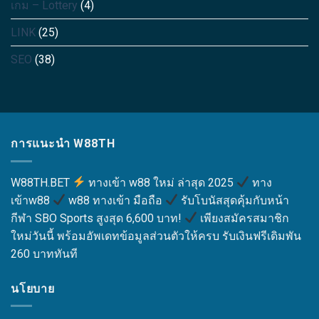
เกม – Lottery
(4)
LINK
(25)
SEO
(38)
การแนะนำ W88TH
W88TH.BET
ทางเข้า w88 ใหม่ ล่าสุด 2025
ทาง
เข้าw88
w88 ทางเข้า มือถือ
รับโบนัสสุดคุ้มกับหน้า
กีฬา SBO Sports สูงสุด 6,600 บาท!
เพียงสมัครสมาชิก
ใหม่วันนี้ พร้อมอัพเดทข้อมูลส่วนตัวให้ครบ รับเงินฟรีเดิมพัน
260 บาททันที
นโยบาย