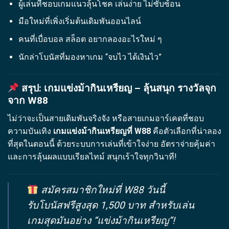
ผู้เล่นที่ชอบเกมแนวลุ้นโชค เล่นง่าย ไม่ซับซ้อน
มือใหม่ที่เพิ่งเริ่มต้นเดิมพันออนไลน์
คนที่เบื่อบอล สล็อต อยากลองอะไรใหม่ ๆ
นักล่าโบนัสที่มองหาเกม “จบไว ได้เงินไว”
สรุป: เกมแข่งม้ากินเหรียญ – ลุ้นสนุก รางวัลจุก
จาก W88
ไม่ว่าจะเป็นสายเดิมพันจริงจัง หรือสายเกมอาร์เคดที่ชอบ
ความบันเทิง
เกมแข่งม้ากินเหรียญที่ W88
คือตัวเลือกที่น่าลอง
ที่สุดในตอนนี้ ด้วยระบบการเล่นที่เข้าใจง่าย อัตราจ่ายคุ้มค่า
และการลุ้นผลแบบเรียลไทม์ สนุกเร้าใจทุกวินาที!
สมัครสมาชิกใหม่ที่ W88 วันนี้
รับโบนัสฟรีสูงสุด 1,500 บาท สำหรับเล่น
เกมสุดมันอย่าง “แข่งม้ากินเหรียญ”!