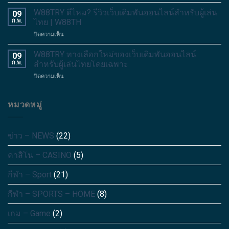
วิธี
ของ
สมัคร
W88TRY ดีไหม? รีวิวเว็บเดิมพันออนไลน์สำหรับผู้เล่น
w88th:
09
W88TRY
วิเคราะห์
ก.พ.
ไทย | W88TH
สำหรับ
เชิง
บน
ปิดความเห็น
มือ
ลึก
W88TRY
ใหม่
โครงสร้าง
ดี
W88TRY ทางเลือกใหม่ของเว็บเดิมพันออนไลน์
เข้า
09
กลไก
ไหม?
ใช้
ก.พ.
สำหรับผู้เล่นไทยโดยเฉพาะ
และ
รีวิว
งาน
แนวทาง
บน
ปิดความเห็น
เว็บ
ง่าย
ใช้
W88TRY
เดิม
ผ่าน
งาน
ทาง
พัน
W88TH
อย่าง
เลือก
หมวดหมู่
ออนไลน์
มี
ใหม่
สำหรับ
ประสิทธิภาพ
ของ
ผู้
ในปี
เว็บ
เล่น
2026
ข่าว – NEWS
(22)
เดิม
ไทย
พัน
|
คาสิโน – CASINO
(5)
ออนไลน์
W88TH
สำหรับ
ผู้
กีฬา – Sport
(21)
เล่น
ไทย
กีฬา – SPORTS – HOME
(8)
โดย
เฉพาะ
เกม – Game
(2)