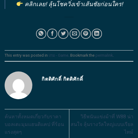
คลิกเลย! ลุ้นโชควิ่งเข้าเส้นชัยก่อนใคร!
This entry was posted in
เกม - Game
. Bookmark the
permalink
.
กิตติศักดิ์ กิตติศักดิ์
ค้นหาทั้งหมดเกี่ยวกับราคา
วิธีพนันแข่งม้าที่ W88 น่า
บอลเตะมุมแฮนดิแคป ที่ร้อน
สนใจ ลุ้นรางวัลใหญ่แบบเรียล
แรงสุดๆ
ไทม์