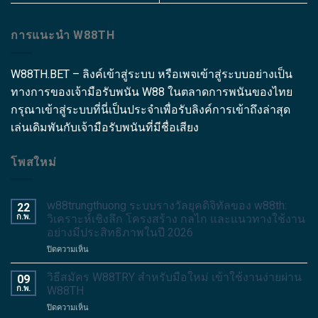
การแนะนำ W88TH
W88TH.BET – ลิงค์เข้าสู่ระบบ หรือเพจเข้าสู่ระบบอย่างเป็น
ทางการของเจ้ามือรับพนัน W88 ในตลาดการพนันของไทย
กรุณาเข้าสู่ระบบที่นี่เป็นประจำเพื่อรับลิงค์การเข้าถึงล่าสุด
เล่นเดิมพันกับเจ้ามือรับพนันที่มีชื่อเสียง
โพสใหม่
w88trungthuong ระบบรางวัลยุคดิจิทัลของ w88th:
22
ก.พ.
วิเคราะห์เชิงลึก โครงสร้าง กลไก และแนวทางใช้งาน
อย่างมีประสิทธิภาพในปี 2026
บน
ปิดความเห็น
w88trungthuong
ระบบ
วิธีสมัคร W88TRY สำหรับมือใหม่ เข้าใช้งานง่ายผ่าน
09
รางวัล
ก.พ.
W88TH
ยุค
บน
ปิดความเห็น
ดิจิทัล