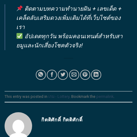
ติดตามบทความทำนายฝัน + เลขเด็ด +
เคล็ดลับเสริมดวงเพิ่มเติมได้ที่เว็บไซต์ของ
เรา
อัปเดตทุกวัน พร้อมคอนเทนต์สำหรับสา
ยมูและนักเสี่ยงโชคตัวจริง!
This entry was posted in
เกม - Lottery
. Bookmark the
permalink
.
กิตติศักดิ์ กิตติศักดิ์