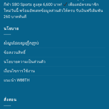
กีฬา SBO Sports สูงสุด 6,600 บาท!
เพียงสมัครสมาชิก
ใหม่วันนี้ พร้อมอัพเดทข้อมูลส่วนตัวให้ครบ รับเงินฟรีเดิมพัน
260 บาททันที
นโยบาย
សំណួរដែលសួរញឹកញាប់
ข้อสงวนสิทธิ์
นโยบายความเป็นส่วนตัว
เงื่อนไขการใช้งาน
แนะนำ W88TH
สั่งสอน