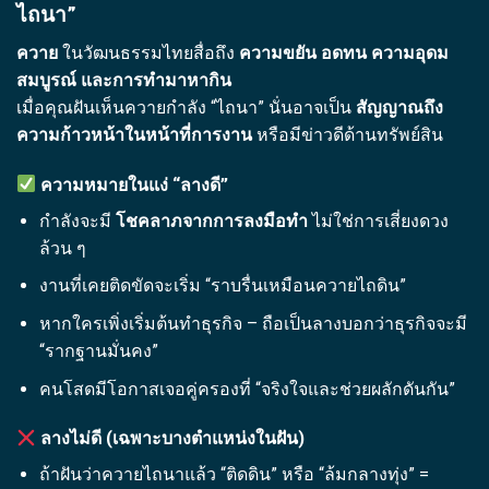
ไถนา”
ควาย
ในวัฒนธรรมไทยสื่อถึง
ความขยัน อดทน ความอุดม
สมบูรณ์ และการทำมาหากิน
เมื่อคุณฝันเห็นควายกำลัง “ไถนา” นั่นอาจเป็น
สัญญาณถึง
ความก้าวหน้าในหน้าที่การงาน
หรือมีข่าวดีด้านทรัพย์สิน
ความหมายในแง่ “ลางดี”
กำลังจะมี
โชคลาภจากการลงมือทำ
ไม่ใช่การเสี่ยงดวง
ล้วน ๆ
งานที่เคยติดขัดจะเริ่ม “ราบรื่นเหมือนควายไถดิน”
หากใครเพิ่งเริ่มต้นทำธุรกิจ – ถือเป็นลางบอกว่าธุรกิจจะมี
“รากฐานมั่นคง”
คนโสดมีโอกาสเจอคู่ครองที่ “จริงใจและช่วยผลักดันกัน”
ลางไม่ดี (เฉพาะบางตำแหน่งในฝัน)
ถ้าฝันว่าควายไถนาแล้ว “ติดดิน” หรือ “ล้มกลางทุ่ง” =